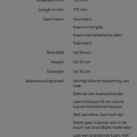
Breedte in mm
113 mm
Lengte in mm
113 mm
Soort kaars
Geurkaars
Kaars in het glas
Kaars met etherische oliën
Soja kaars
Brandtijd
tot 50 uur
Hoogte
tot 10 cm
Diameter
tot 15 cm
Waarschuwingssoort
Vermijd directe inademing van
rook
Gebruik een kaarsenhouder
Laat minimaal 10 cm ruimte
tussen brandende kaarsen
Niet aanraken, kan heet zijn
Steek geen kaarsen aan in de
buurt van brandbare materialen
Laat een brandende kaars niet