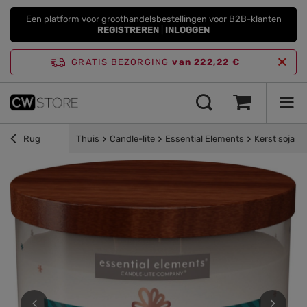
Een platform voor groothandelsbestellingen voor B2B-klanten
REGISTREREN
|
INLOGGEN
GRATIS BEZORGING
van 222,22 €
Rug
Thuis
Candle-lite
Essential Elements
Kerst soja g