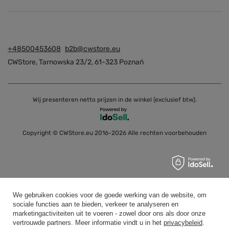
+48500453608
b2b@cwstore.eu
CWStore
,
Tarnowska 23/2
,
61-323
Poznań
Wij presenteren netto prijzen in de winkel (exclusief btw).
Copyright © CWStore.eu 2016-2026 Alle rechten voorbehouden
We gebruiken cookies voor de goede werking van de website, om
sociale functies aan te bieden, verkeer te analyseren en
marketingactiviteiten uit te voeren - zowel door ons als door onze
vertrouwde partners. Meer informatie vindt u in het
privacybeleid
.