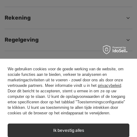
Rekening
Regelgeving
Helpen
We gebruiken cookies voor de goede werking van de website, om
sociale functies aan te bieden, verkeer te analyseren en
marketingactiviteiten uit te voeren - zowel door ons als door onze
Aansluiten
vertrouwde partners. Meer informatie vindt u in het
privacybeleid
.
Door dit bericht te accepteren, stemt u ermee in om ze op uw
computer op te slaan. U kunt de opslagvoorwaarden of de toegang
ertoe specificeren door op het tabblad "Toestemmingsconfiguratie"
te klikken. U kunt uw toestemming te allen tijde intrekken door
cookies uit de browser op het eindapparaat te verwijderen.
+48500453608
b2b@cwstore.eu
CWStore
,
Tarnowska 23/2
,
61-323
Poznań
Ik bevestig alles