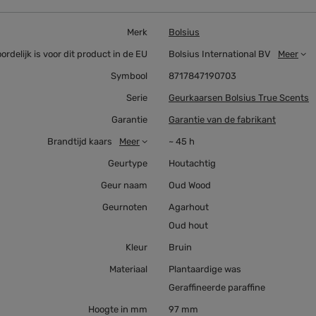
Merk
Bolsius
ordelijk is voor dit product in de EU
Bolsius International BV
Meer
Symbool
8717847190703
Serie
Geurkaarsen Bolsius True Scents
Garantie
Garantie van de fabrikant
Brandtijd kaars
Meer
~ 45 h
Geurtype
Houtachtig
Geur naam
Oud Wood
Geurnoten
Agarhout
Oud hout
Kleur
Bruin
Materiaal
Plantaardige was
Geraffineerde paraffine
Hoogte in mm
97 mm