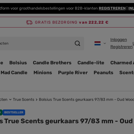
tform voor groothandelsbestellingen voor B2B-klanten
REGISTREREN
|
IN
GRATIS BEZORGING
van 222,22 €
Inloggen
Registreren
ie
Bolsius
Candle Brothers
Candle-lite
Charmed 
Mad Candle
Minions
Purple River
Peanuts
Scent
cten
True Scents
Bolsius True Scents geurkaars 97/83 mm - Oud Woo
D
BESTSELLER
us True Scents geurkaars 97/83 mm - Oud