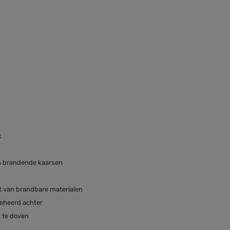
k
n brandende kaarsen
t van brandbare materialen
beheerd achter
s te doven