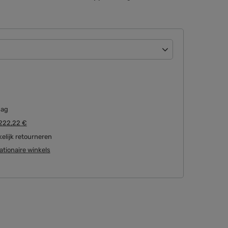
dag
222,22 €
lijk retourneren
ationaire winkels