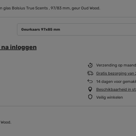
n glas Bolsius True Scents , 97/83 mm, geur Oud Wood.
Geurkaars 97x85 mm
s na inloggen
Verzending
op maan
Gratis bezorging
van
14
dagen voor gemakke
Beschikbaarheid in st
Veilig winkelen
 Wood.