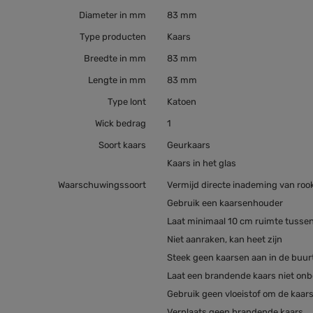
Diameter in mm
83 mm
Type producten
Kaars
Breedte in mm
83 mm
Lengte in mm
83 mm
Type lont
Katoen
Wick bedrag
1
Soort kaars
Geurkaars
Kaars in het glas
Waarschuwingssoort
Vermijd directe inademing van roo
Gebruik een kaarsenhouder
Laat minimaal 10 cm ruimte tusse
Niet aanraken, kan heet zijn
Steek geen kaarsen aan in de buur
Laat een brandende kaars niet on
Gebruik geen vloeistof om de kaar
Verplaats geen brandende kaars