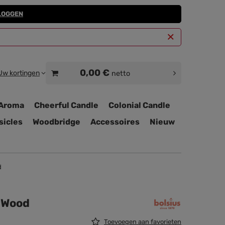
LOGGEN
0,00 €
Uw kortingen
netto
Aroma
Cheerful Candle
Colonial Candle
sicles
Woodbridge
Accessoires
Nieuw
d
 Wood
Toevoegen aan favorieten