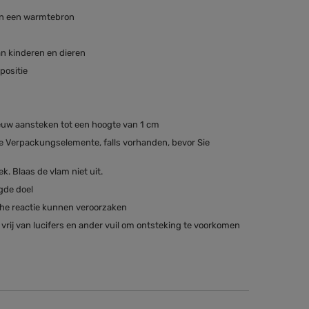
van een warmtebron
an kinderen en dieren
positie
n
ieuw aansteken tot een hoogte van 1 cm
 Verpackungselemente, falls vorhanden, bevor Sie
k. Blaas de vlam niet uit.
gde doel
che reactie kunnen veroorzaken
rij van lucifers en ander vuil om ontsteking te voorkomen