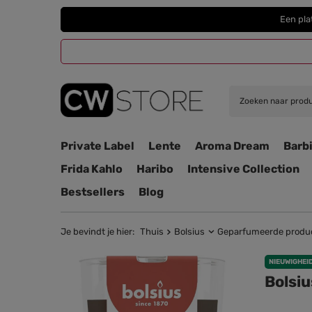
Een pla
Private Label
Lente
Aroma Dream
Barb
Frida Kahlo
Haribo
Intensive Collection
Bestsellers
Blog
Je bevindt je hier:
Thuis
Bolsius
Geparfumeerde produ
NIEUWIGHEI
Bolsi