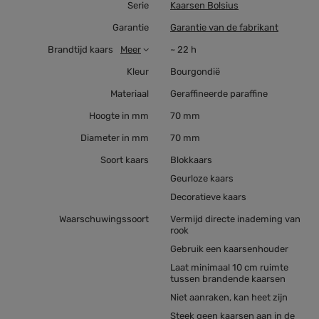
Serie
Kaarsen Bolsius
Garantie
Garantie van de fabrikant
Brandtijd kaars
Meer
~ 22 h
Kleur
Bourgondië
Materiaal
Geraffineerde paraffine
Hoogte in mm
70 mm
Diameter in mm
70 mm
Soort kaars
Blokkaars
Geurloze kaars
Decoratieve kaars
Waarschuwingssoort
Vermijd directe inademing van
rook
Gebruik een kaarsenhouder
Laat minimaal 10 cm ruimte
tussen brandende kaarsen
Niet aanraken, kan heet zijn
Steek geen kaarsen aan in de