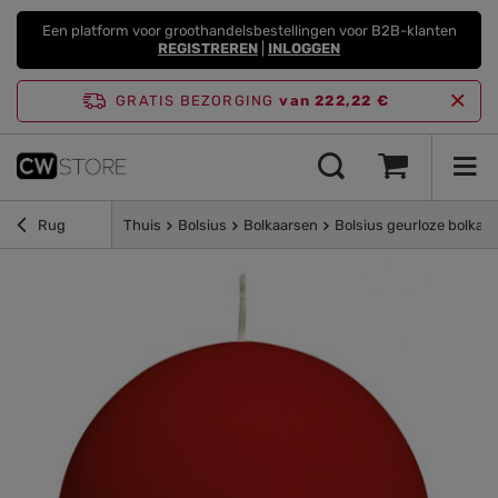
Een platform voor groothandelsbestellingen voor B2B-klanten
REGISTREREN
|
INLOGGEN
GRATIS BEZORGING
van 222,22 €
Rug
Thuis
Bolsius
Bolkaarsen
Bolsius geurloze bolkaa