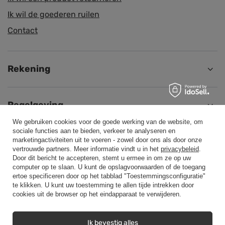
Ik wil de goederen ruilen
Contact
Rekening
Regelgeving
We gebruiken cookies voor de goede werking van de website, om
sociale functies aan te bieden, verkeer te analyseren en
Helpen
marketingactiviteiten uit te voeren - zowel door ons als door onze
vertrouwde partners. Meer informatie vindt u in het
privacybeleid
.
Door dit bericht te accepteren, stemt u ermee in om ze op uw
computer op te slaan. U kunt de opslagvoorwaarden of de toegang
Aansluiten
ertoe specificeren door op het tabblad "Toestemmingsconfiguratie"
te klikken. U kunt uw toestemming te allen tijde intrekken door
cookies uit de browser op het eindapparaat te verwijderen.
Ik bevestig alles