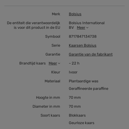
Merk
Bolsius
De entiteit die verantwoordelijk
Bolsius International
is voor dit product in de EU
BV
Meer
Symbool
8717847134738
Serie
Kaarsen Bolsius
Garantie
Garantie van de fabrikant
Brandtijd kaars
Meer
~ 22 h
Kleur
Ivoor
Materiaal
Plantaardige was
Geraffineerde paraffine
Hoogte in mm
70 mm
Diameter in mm
70 mm
Soort kaars
Blokkaars
Geurloze kaars