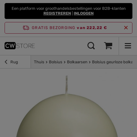
Een platform voor groothandelsbestellingen voor B2B-klanten
REGISTREREN
|
INLOGGEN
GRATIS BEZORGING
van 222,22 €
Rug
Thuis
Bolsius
Bolkaarsen
Bolsius geurloze bolka