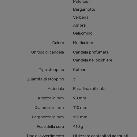
Patchouli
Bergamotto
Verbena
Ambra
Gelsomino
Colore
Multicolore
Un tipo di candela
Candela profumata
Candela nel bicchiere
Tipo stoppino
Cotone
Quantità di stoppino
3
Materiale
Paraffina raffinata
Altezza in mm
90 mm
Diametro in mm
110 mm
Larghezza in mm
110 mm
Peso della cera
410 g
Tipo di avvertimento
Utilizzare contenitori adeguati