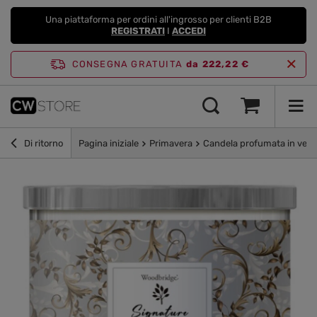
Una piattaforma per ordini all'ingrosso per clienti B2B
REGISTRATI
I
ACCEDI
CONSEGNA GRATUITA
da 222,22 €
Di ritorno
Pagina iniziale
Primavera
Candela profumata in vetr