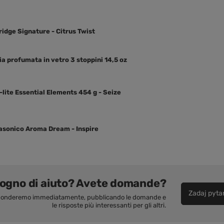
idge Signature - Citrus Twist
ia profumata in vetro 3 stoppini 14,5 oz
-lite Essential Elements 454 g - Seize
rasonico Aroma Dream - Inspire
sogno di aiuto? Avete domande?
Zadaj pyta
isponderemo immediatamente, pubblicando le domande e
le risposte più interessanti per gli altri.