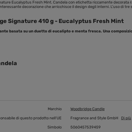
ature Eucalyptus Fresh Mint. Candela con etichetta riccamente decorata raf
teressante decorazione che arricchisce il design degli interni. L'uso di tre 
e Signature 410 g - Eucalyptus Fresh Mint
nte basata su un duetto di eucalipto e menta fresca. Una composizion
andela
Marchio
Woodbridge Candle
ponsabile di questo prodotto nell'UE
Fragrance and Style GmbH
Di più
Simbolo
5060457539459