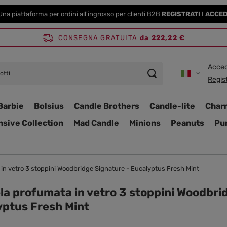
Una piattaforma per ordini all'ingrosso per clienti B2B
REGISTRATI
I
ACCED
CONSEGNA GRATUITA
da 222,22 €
Acced
Regist
Barbie
Bolsius
Candle Brothers
Candle-lite
Char
nsive Collection
Mad Candle
Minions
Peanuts
Pur
in vetro 3 stoppini Woodbridge Signature - Eucalyptus Fresh Mint
a profumata in vetro 3 stoppini Woodbri
yptus Fresh Mint