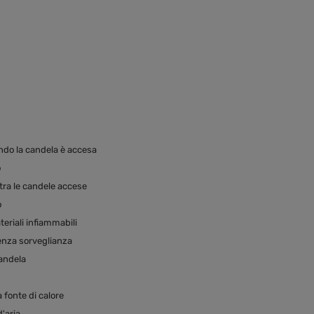
ando la candela è accesa
o
tra le candele accese
o
eriali infiammabili
enza sorveglianza
candela
 fonte di calore
'aria