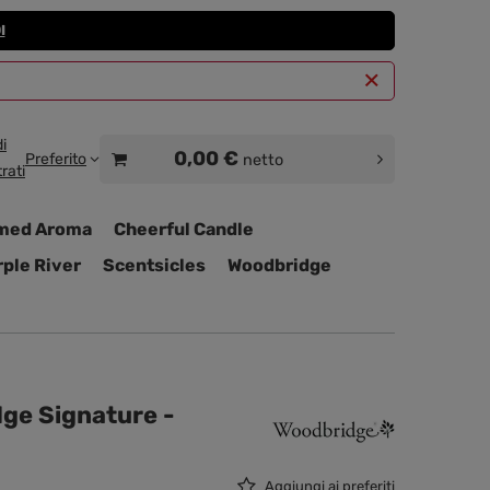
I
i
0,00 €
Preferito
netto
rati
med Aroma
Cheerful Candle
ple River
Scentsicles
Woodbridge
dge Signature -
Aggiungi ai preferiti