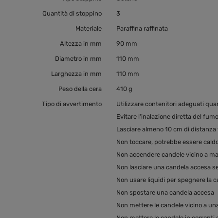
Quantità di stoppino
3
Materiale
Paraffina raffinata
Altezza in mm
90 mm
Diametro in mm
110 mm
Larghezza in mm
110 mm
Peso della cera
410 g
Tipo di avvertimento
Utilizzare contenitori adeguati qu
Evitare l'inalazione diretta del fum
Lasciare almeno 10 cm di distanza 
Non toccare, potrebbe essere cald
Non accendere candele vicino a mat
Non lasciare una candela accesa s
Non usare liquidi per spegnere la 
Non spostare una candela accesa
Non mettere le candele vicino a una
Non mettere le candele in correnti d