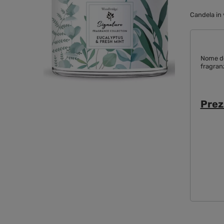
Candela in 
Nome de
fragran
Prez