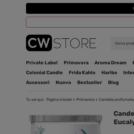
Private Label
Primavera
Aroma Dream
Colonial Candle
Frida Kahlo
Haribo
Inte
Accessori
Nuovo
Bestseller
Blog
Tu sei qui:
Pagina iniziale
Primavera
Candela profumata 
Candel
Eucal