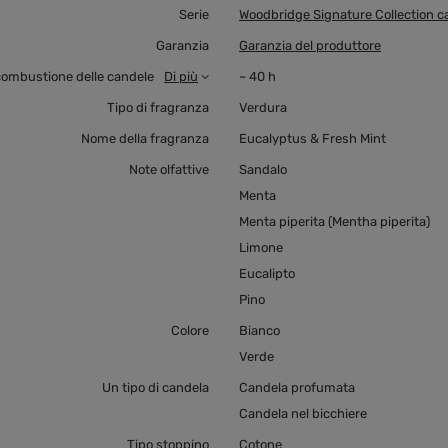
Serie
Woodbridge Signature Collection c
Garanzia
Garanzia del produttore
combustione delle candele
Di più
~ 40 h
Tipo di fragranza
Verdura
Nome della fragranza
Eucalyptus & Fresh Mint
Note olfattive
Sandalo
Menta
Menta piperita (Mentha piperita)
Limone
Eucalipto
Pino
Colore
Bianco
Verde
Un tipo di candela
Candela profumata
Candela nel bicchiere
Tipo stoppino
Cotone