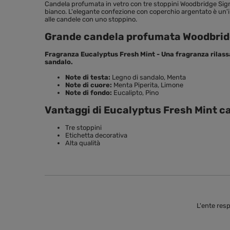
Candela profumata in vetro con tre stoppini Woodbridge Sign
bianco. L'elegante confezione con coperchio argentato è un'in
alle candele con uno stoppino.
Grande candela profumata Woodbridg
Fragranza Eucalyptus Fresh Mint - Una fragranza rilassa
sandalo.
Note di testa:
Legno di sandalo, Menta
Note di cuore:
Menta Piperita, Limone
Note di fondo:
Eucalipto, Pino
Vantaggi di Eucalyptus Fresh Mint c
Tre stoppini
Etichetta decorativa
Alta qualità
L'ente res