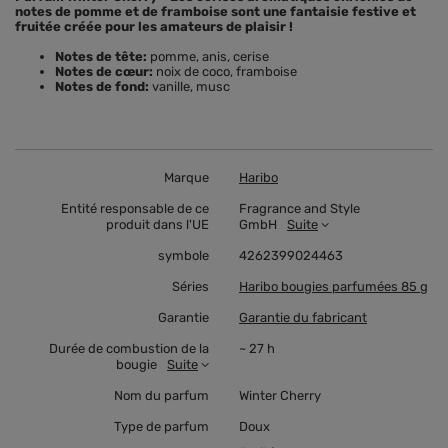
notes de pomme et de framboise sont une fantaisie festive et
fruitée créée pour les amateurs de plaisir !
Notes de tête:
pomme, anis, cerise
Notes de cœur:
noix de coco, framboise
Notes de fond:
vanille, musc
Marque
Haribo
Entité responsable de ce
Fragrance and Style
produit dans l'UE
GmbH
Suite
symbole
4262399024463
Séries
Haribo bougies parfumées 85 g
Garantie
Garantie du fabricant
Durée de combustion de la
~ 27 h
bougie
Suite
Nom du parfum
Winter Cherry
Type de parfum
Doux