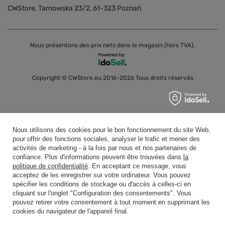
CWStore
,
Tarnowska 23/2
,
61-323
Poznań
Nous présentons des prix nets dans le magasin (hors TVA).
Copyright © CWStore.eu 2016-2026 Tous droits réservés
Nous utilisons des cookies pour le bon fonctionnement du site Web,
pour offrir des fonctions sociales, analyser le trafic et mener des
activités de marketing - à la fois par nous et nos partenaires de
confiance. Plus d'informations peuvent être trouvées dans
la
politique de confidentialité
. En acceptant ce message, vous
acceptez de les enregistrer sur votre ordinateur. Vous pouvez
spécifier les conditions de stockage ou d'accès à celles-ci en
cliquant sur l'onglet "Configuration des consentements". Vous
pouvez retirer votre consentement à tout moment en supprimant les
cookies du navigateur de l'appareil final.