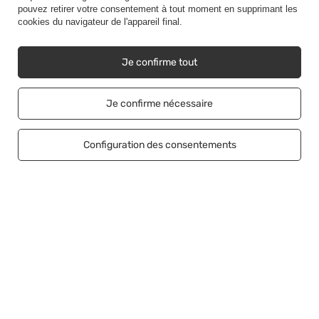
pouvez retirer votre consentement à tout moment en supprimant les
Prendre contact
cookies du navigateur de l'appareil final.
Je confirme tout
Compte
Je confirme nécessaire
Règlements
Configuration des consentements
Aider
Relier
+48500453608
b2b@cwstore.eu
CWStore
,
Tarnowska 23/2
,
61-323
Poznań