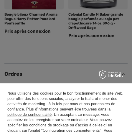
Bougie bijoux Charmed Aroma
Colonial Candle M Baker grande
Bague Harry Potter Poudlard
bougie parfumée au soja pot
Poufsouffle
d'apothicaire 14 oz 396 g -
Driftwood Sage
Prix ​​après connexion
Prix ​​après connexion
Ordres
Statut de la commande
Nous utilisons des cookies pour le bon fonctionnement du site Web,
Suivi des expéditions
pour offrir des fonctions sociales, analyser le trafic et mener des
activités de marketing - à la fois par nous et nos partenaires de
Je veux faire une réclamation sur le produit
confiance. Plus d'informations peuvent être trouvées dans
la
politique de confidentialité
. En acceptant ce message, vous
Je veux retourner un produit
acceptez de les enregistrer sur votre ordinateur. Vous pouvez
spécifier les conditions de stockage ou d'accès à celles-ci en
Je veux échanger un produit
cliquant sur l'onglet "Configuration des consentements". Vous