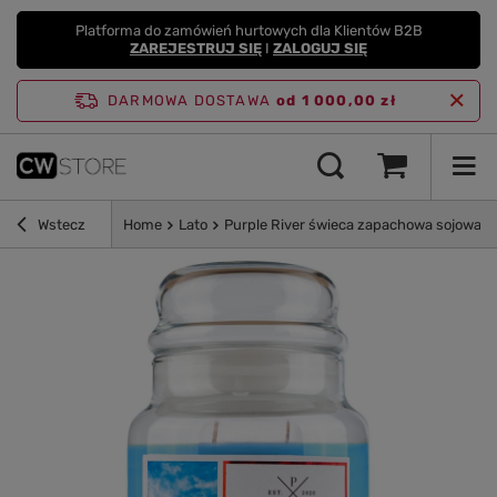
Platforma do zamówień hurtowych dla Klientów B2B
ZAREJESTRUJ SIĘ
I
ZALOGUJ SIĘ
DARMOWA DOSTAWA
od 1 000,00 zł
Wstecz
Home
Lato
Purple River świeca zapachowa sojowa w 