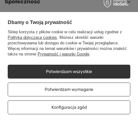
Społeczność
Dbamy o Twoją prywatność
Sklep korzysta z plików cookie w celu realizacji usług zgodnie z
+48500453608
b2b@cwstore.eu
Polityką dotyczącą cookies
. Możesz określić warunki
przechowywania lub dostępu do cookie w Twojej przeglądarce.
CWStore
,
Tarnowska 23/2
,
61-323
Poznań
Więcej informacji na temat warunków i prywatności można znaleźć
także na stronie
Prywatność i warunki Google
.
W sklepie prezentujemy ceny netto (bez VAT).
Potwierdzam wszystkie
Copyright © CWStore.eu 2016-2026 Wszelkie prawa zastrzeżone
Potwierdzam wymagane
Konfiguracja zgód