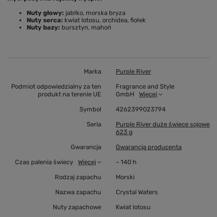
Nuty głowy:
jabłko, morska bryza
Nuty serca:
kwiat lotosu, orchidea, fiołek
Nuty bazy:
bursztyn, mahoń
Marka
Purple River
Podmiot odpowiedzialny za ten
Fragrance and Style
produkt na terenie UE
GmbH
Więcej
Symbol
4262399023794
Seria
Purple River duże świece sojowe
623 g
Gwarancja
Gwarancja producenta
Czas palenia świecy
Więcej
~ 140 h
Rodzaj zapachu
Morski
Nazwa zapachu
Crystal Waters
Nuty zapachowe
Kwiat lotosu