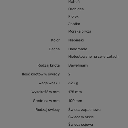
Mahoń
Orchidea
Fiołek
Jabłko
Morska bryza
Kolor
Niebieski
Cecha
Handmade
Nietestowane na zwierzętach
Rodzaj knota
Bawełniany
Ilość knotów w świecy
2
Waga wosku
623 g
Wysokość w mm
175 mm
Średnica w mm
100 mm
Rodzaj świecy
Świeca zapachowa
Świeca w szkle
Świeca sojowa