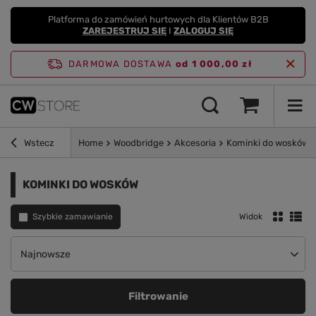
Platforma do zamówień hurtowych dla Klientów B2B
ZAREJESTRUJ SIĘ
I
ZALOGUJ SIĘ
DARMOWA DOSTAWA
od 1 000,00 zł
Wstecz
Home
Woodbridge
Akcesoria
Kominki do wosków
KOMINKI DO WOSKÓW
Szybkie zamawianie
Widok
Zmień sortowanie
Najnowsze
Filtrowanie