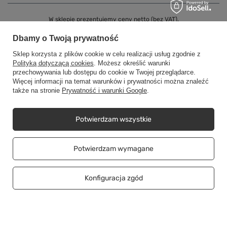
W sklepie prezentujemy ceny netto (bez VAT).
Dbamy o Twoją prywatność
Copyright © CWStore.eu 2016-2026 Wszelkie prawa zastrzeżone
Sklep korzysta z plików cookie w celu realizacji usług zgodnie z
Polityką dotyczącą cookies
. Możesz określić warunki
przechowywania lub dostępu do cookie w Twojej przeglądarce.
Więcej informacji na temat warunków i prywatności można znaleźć
także na stronie
Prywatność i warunki Google
.
Potwierdzam wszystkie
Potwierdzam wymagane
Konfiguracja zgód