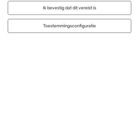
Ik bevestig dat dit vereist is
Helpen
Toestemmingsconfiguratie
Aansluiten
+48500453608
b2b@cwstore.eu
CWStore
,
Tarnowska 23/2
,
61-323
Poznań
Wij presenteren netto prijzen in de winkel (exclusief btw).
Copyright © CWStore.eu 2016-2026 Alle rechten voorbehouden