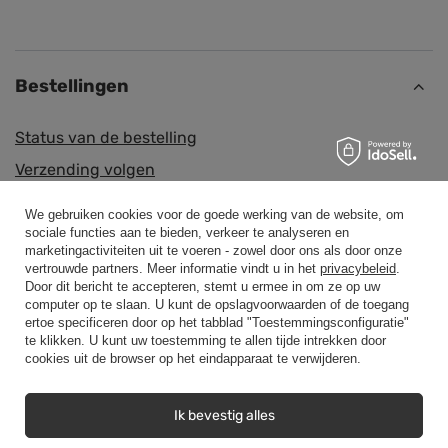
Bestellingen
Status van de bestelling
Verzending volgen
Ik wil een klacht indienen over het product
We gebruiken cookies voor de goede werking van de website, om
Ik wil een product retourneren
sociale functies aan te bieden, verkeer te analyseren en
marketingactiviteiten uit te voeren - zowel door ons als door onze
Ik wil de goederen ruilen
vertrouwde partners. Meer informatie vindt u in het
privacybeleid
.
Door dit bericht te accepteren, stemt u ermee in om ze op uw
Contact
computer op te slaan. U kunt de opslagvoorwaarden of de toegang
ertoe specificeren door op het tabblad "Toestemmingsconfiguratie"
te klikken. U kunt uw toestemming te allen tijde intrekken door
cookies uit de browser op het eindapparaat te verwijderen.
Rekening
Ik bevestig alles
Regelgeving