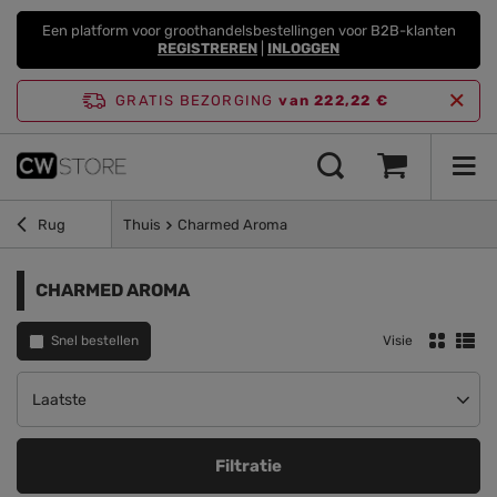
Een platform voor groothandelsbestellingen voor B2B-klanten
REGISTREREN
|
INLOGGEN
GRATIS BEZORGING
van 222,22 €
Rug
Thuis
Charmed Aroma
CHARMED AROMA
Snel bestellen
Visie
Sortering wijzigen
Laatste
Filtratie