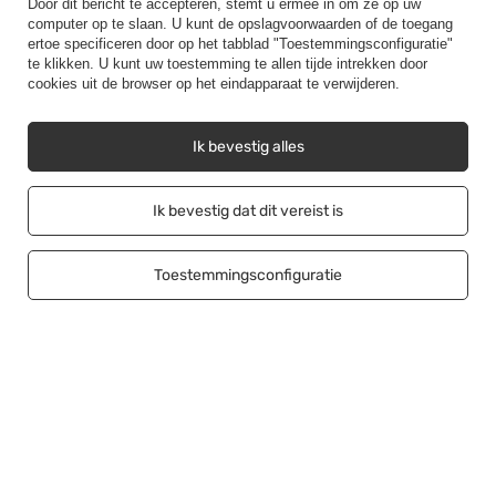
Door dit bericht te accepteren, stemt u ermee in om ze op uw
Contact
computer op te slaan. U kunt de opslagvoorwaarden of de toegang
ertoe specificeren door op het tabblad "Toestemmingsconfiguratie"
te klikken. U kunt uw toestemming te allen tijde intrekken door
cookies uit de browser op het eindapparaat te verwijderen.
Rekening
Ik bevestig alles
Regelgeving
Ik bevestig dat dit vereist is
Helpen
Toestemmingsconfiguratie
Aansluiten
+48500453608
b2b@cwstore.eu
CWStore
,
Tarnowska 23/2
,
61-323
Poznań