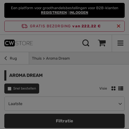
Een platform voor groothandelsbestellingen voor B2B-klanten
REGISTREREN
|
INLOGGEN
GRATIS BEZORGING
van 222,22 €
Rug
Thuis
Aroma Dream
AROMA DREAM
Snel bestellen
Visie
Sortering wijzigen
Laatste
Filtratie