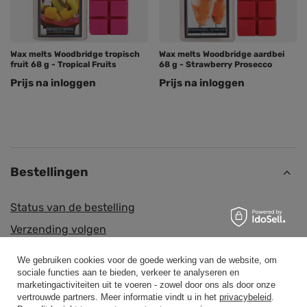
Wax melts Woodbridge tropisch
Wax melts Woodbridge aardbei
fruit 68 g - Tropical Fruits
68 g - Strawberry Prosecco
Prijs na inloggen
Prijs na inloggen
Bestellingen
Status van de bestelling
Verzending volgen
Ik wil een klacht indienen over het product
We gebruiken cookies voor de goede werking van de website, om
Ik wil een product retourneren
sociale functies aan te bieden, verkeer te analyseren en
marketingactiviteiten uit te voeren - zowel door ons als door onze
Ik wil de goederen ruilen
vertrouwde partners. Meer informatie vindt u in het
privacybeleid
.