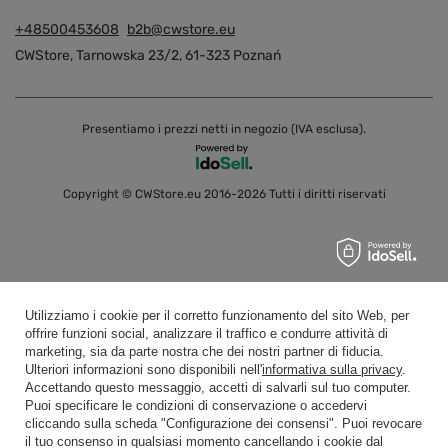
+48500453608
b2b@cwstore.eu
CWStore
,
Tarnowska 23/2
,
61-323
Poznań
Presentiamo i prezzi netti in negozio (IVA esclusa).
Copyright © CWStore.eu 2016-2026 Tutti i diritti riservati
Utilizziamo i cookie per il corretto funzionamento del sito Web, per
offrire funzioni social, analizzare il traffico e condurre attività di
marketing, sia da parte nostra che dei nostri partner di fiducia.
Ulteriori informazioni sono disponibili nell'
informativa sulla privacy
.
Accettando questo messaggio, accetti di salvarli sul tuo computer.
Puoi specificare le condizioni di conservazione o accedervi
cliccando sulla scheda "Configurazione dei consensi". Puoi revocare
il tuo consenso in qualsiasi momento cancellando i cookie dal