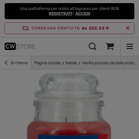
Una piattaforma per ordini all'ingrosso per clienti B2B
REGISTRATI
I
ACCEDI
CONSEGNA GRATUITA
da 222,22 €
Di ritorno
Pagina iniziale
Natale
Haribo piccola candela profuma