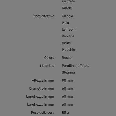
Fruttato
Natale
Note olfattive
Ciliegia
Mela
Lamponi
Vaniglia
Anice
Muschio
Colore
Rosso
Materiale
Paraffina raffinata
Stearina
Altezza in mm
90 mm
Diametro in mm
60 mm
Lunghezza in mm
60 mm
Larghezza in mm
60 mm
Peso della cera
85 g