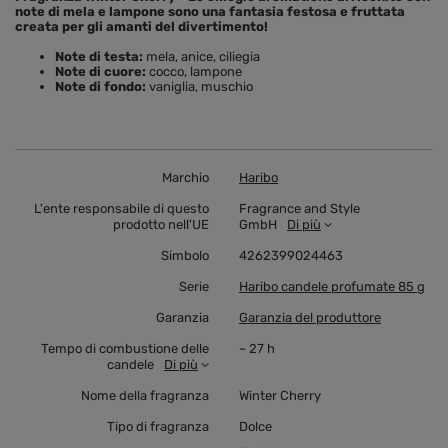
note di mela e lampone sono una fantasia festosa e fruttata
creata per gli amanti del divertimento!
Note di testa:
mela, anice, ciliegia
Note di cuore:
cocco, lampone
Note di fondo:
vaniglia, muschio
Marchio
Haribo
L'ente responsabile di questo
Fragrance and Style
prodotto nell'UE
GmbH
Di più
Simbolo
4262399024463
Serie
Haribo candele profumate 85 g
Garanzia
Garanzia del produttore
Tempo di combustione delle
~ 27 h
candele
Di più
Nome della fragranza
Winter Cherry
Tipo di fragranza
Dolce