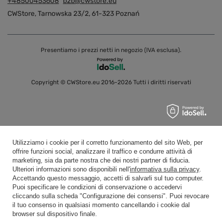
+48500453608
b2b@cwstore.eu
CWStore
,
Tarnowska 23/2
,
61-323
Poznań
Presentiamo i prezzi netti in negozio (IVA esclusa).
Copyright © CWStore.eu 2016-2026 Tutti i diritti riservati
Utilizziamo i cookie per il corretto funzionamento del sito Web, per
offrire funzioni social, analizzare il traffico e condurre attività di
marketing, sia da parte nostra che dei nostri partner di fiducia.
Ulteriori informazioni sono disponibili nell'
informativa sulla privacy
.
Accettando questo messaggio, accetti di salvarli sul tuo computer.
Puoi specificare le condizioni di conservazione o accedervi
cliccando sulla scheda "Configurazione dei consensi". Puoi revocare
il tuo consenso in qualsiasi momento cancellando i cookie dal
browser sul dispositivo finale.