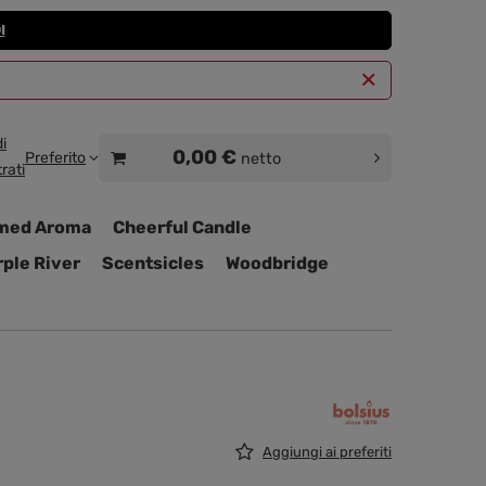
I
i
0,00 €
Preferito
netto
rati
med Aroma
Cheerful Candle
ple River
Scentsicles
Woodbridge
Aggiungi ai preferiti