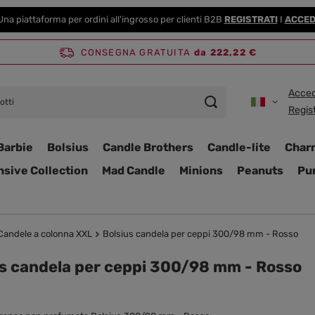
Una piattaforma per ordini all'ingrosso per clienti B2B
REGISTRATI
I
ACCED
CONSEGNA GRATUITA
da 222,22 €
Acced
Regist
Barbie
Bolsius
Candle Brothers
Candle-lite
Char
nsive Collection
Mad Candle
Minions
Peanuts
Pur
Candele a colonna XXL
Bolsius candela per ceppi 300/98 mm - Rosso
us candela per ceppi 300/98 mm - Rosso