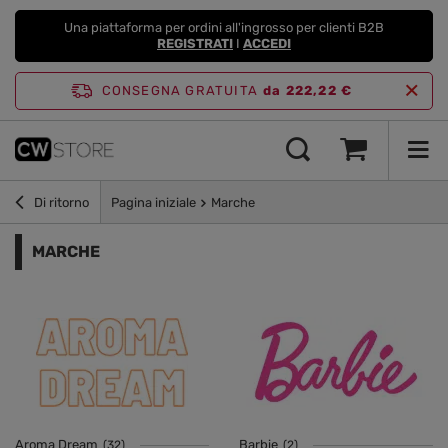
Una piattaforma per ordini all'ingrosso per clienti B2B
REGISTRATI
I
ACCEDI
CONSEGNA GRATUITA
da 222,22 €
Di ritorno
Pagina iniziale
Marche
MARCHE
Aroma Dream
Barbie
(32)
(2)