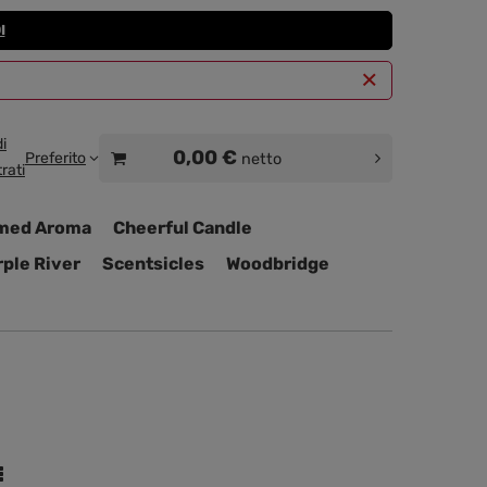
I
i
0,00 €
Preferito
netto
rati
med Aroma
Cheerful Candle
ple River
Scentsicles
Woodbridge