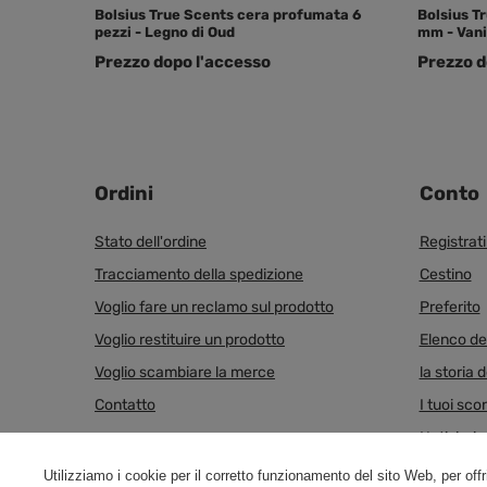
Bolsius True Scents cera profumata 6
Bolsius T
pezzi - Legno di Oud
mm - Vani
Prezzo dopo l'accesso
Prezzo d
Ordini
Conto
Stato dell'ordine
Registrat
Tracciamento della spedizione
Cestino
Voglio fare un reclamo sul prodotto
Preferito
Voglio restituire un prodotto
Elenco dei
Voglio scambiare la merce
la storia d
Contatto
I tuoi scon
Notiziario
Utilizziamo i cookie per il corretto funzionamento del sito Web, per offri