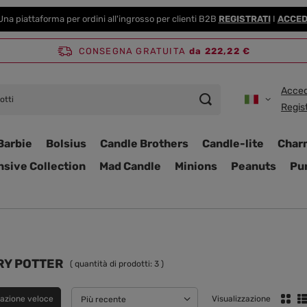
Una piattaforma per ordini all'ingrosso per clienti B2B
REGISTRATI
I
ACCED
CONSEGNA GRATUITA
da 222,22 €
Acced
Regist
Barbie
Bolsius
Candle Brothers
Candle-lite
Char
nsive Collection
Mad Candle
Minions
Peanuts
Pur
RY POTTER
( quantità di prodotti:
3
)
azione veloce
Visualizzazione
Modifica ordinamento
Più recente