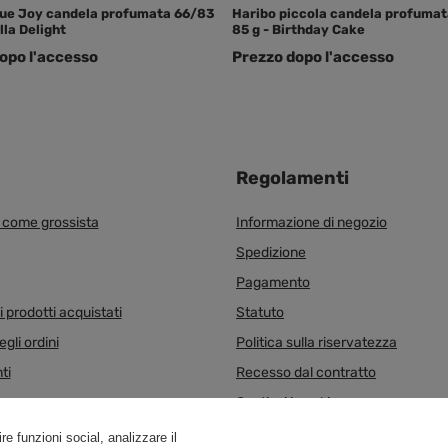
rue Joy candela profumata 66/83
Haribo piccola candela profumat
lla Delight
85 g - Birthday Cake
opo l'accesso
Prezzo dopo l'accesso
Regolamenti
i come grossista
Informazione di negozio
Spedizione
Pagamento
 prodotti acquistati
Statuto
egli ordini
Politica sulla riservatezza
ti
Recesso dal contratto
Gestisci i cookie
re funzioni social, analizzare il