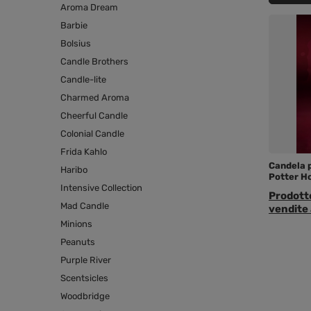
Aroma Dream
Barbie
Bolsius
Candle Brothers
Candle-lite
Charmed Aroma
Cheerful Candle
Colonial Candle
Frida Kahlo
Candela 
Haribo
Potter H
Intensive Collection
Prodotto
Mad Candle
vendite 
Minions
Peanuts
Purple River
Scentsicles
Woodbridge