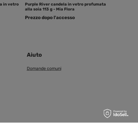
a in vetro
Purple River candela in vetro profumata
alla soia 113 g - Mia Flora
Prezzo dopo l'accesso
Aiuto
Domande comuni