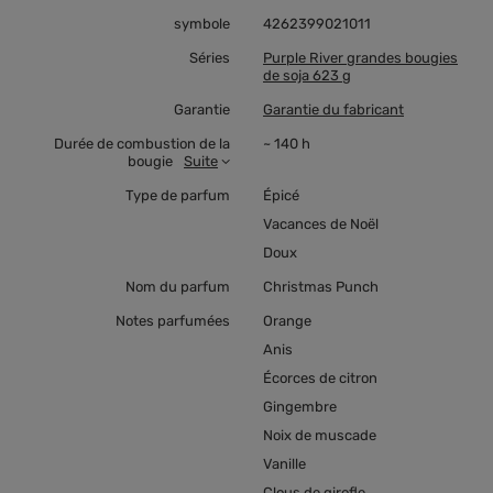
symbole
4262399021011
Séries
Purple River grandes bougies
de soja 623 g
Garantie
Garantie du fabricant
Durée de combustion de la
~ 140 h
bougie
Suite
Type de parfum
Épicé
Vacances de Noël
Doux
Nom du parfum
Christmas Punch
Notes parfumées
Orange
Anis
Écorces de citron
Gingembre
Noix de muscade
Vanille
Clous de girofle