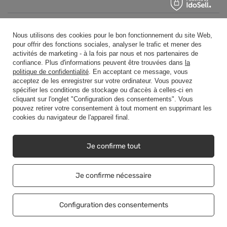
Relier
Nous utilisons des cookies pour le bon fonctionnement du site Web,
pour offrir des fonctions sociales, analyser le trafic et mener des
activités de marketing - à la fois par nous et nos partenaires de
confiance. Plus d'informations peuvent être trouvées dans
la
politique de confidentialité
. En acceptant ce message, vous
acceptez de les enregistrer sur votre ordinateur. Vous pouvez
+48500453608
b2b@cwstore.eu
spécifier les conditions de stockage ou d'accès à celles-ci en
cliquant sur l'onglet "Configuration des consentements". Vous
CWStore
,
Tarnowska 23/2
,
61-323
Poznań
pouvez retirer votre consentement à tout moment en supprimant les
cookies du navigateur de l'appareil final.
Nous présentons des prix nets dans le magasin (hors TVA).
Je confirme tout
Copyright © CWStore.eu 2016-2026 Tous droits réservés
Je confirme nécessaire
Configuration des consentements