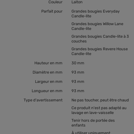
Couleur
Laiton
Parfait pour
Grandes bougies Everyday
Candle-lite
Grandes bougies Willow Lane
Candle-lite
Grandes bougies Candle-lite à 3
couches
Grandes bougies Revere House
Candle-lite
Hauteur en mm
30 mm
Diamètre en mm
93 mm
Largeur en mm
93 mm
Longueur en mm
93 mm
Type d'avertissement
Ne pas toucher, peut être chaud
Ce produit n'est pas adapté au
lavage en lave-vaisselle
Tenir hors de portée des
enfants
À utiliser uniquement