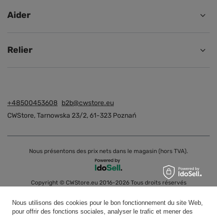
Aider
Relier
+48500453608
b2b@cwstore.eu
CWStore
,
Tarnowska 23/2
,
61-323
Poznań
Nous présentons des prix nets dans le magasin (hors TVA).
Copyright © CWStore.eu 2016-2026 Tous droits réservés
Nous utilisons des cookies pour le bon fonctionnement du site Web,
pour offrir des fonctions sociales, analyser le trafic et mener des