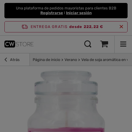
Una plataforma de pedidos mayoristas para clientes B2B
Registrarse
I
Iniciar sesión
ENTREGA GRATIS
desde 222,22 €
Atrás
Página de inicio
Verano
Vela de soja aromática en va