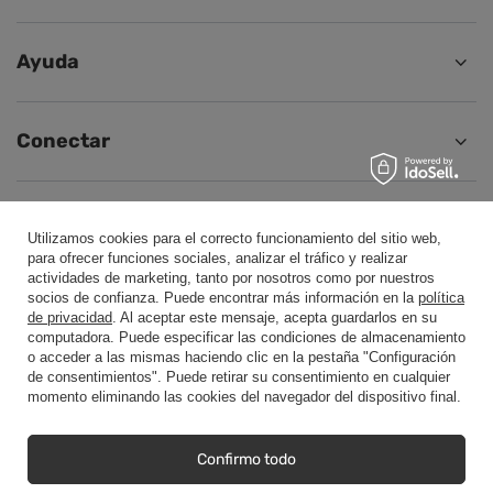
Ayuda
Conectar
Utilizamos cookies para el correcto funcionamiento del sitio web,
para ofrecer funciones sociales, analizar el tráfico y realizar
+48500453608
b2b@cwstore.eu
actividades de marketing, tanto por nosotros como por nuestros
CWStore
,
Tarnowska 23/2
,
61-323
Poznań
socios de confianza. Puede encontrar más información en la
política
de privacidad
. Al aceptar este mensaje, acepta guardarlos en su
computadora. Puede especificar las condiciones de almacenamiento
o acceder a las mismas haciendo clic en la pestaña "Configuración
Presentamos precios netos en tienda (sin IVA).
de consentimientos". Puede retirar su consentimiento en cualquier
momento eliminando las cookies del navegador del dispositivo final.
Copyright © CWStore.eu 2016-2026 Todos los derechos reservados
Confirmo todo