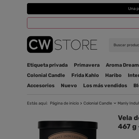
Una p
Etiqueta privada
Primavera
Aroma Dream
Colonial Candle
Frida Kahlo
Haribo
Inte
Accesorios
Nuevo
Los más vendidos
Bl
Estás aquí:
Página de inicio
Colonial Candle
Manly Indu
Vela d
467 g