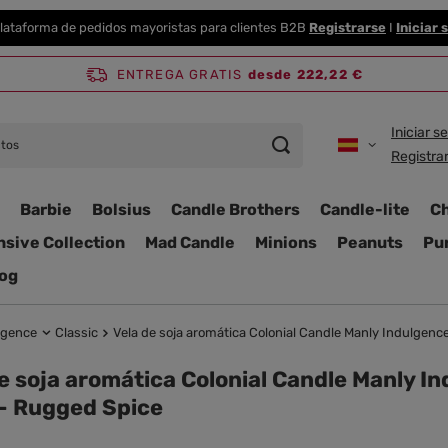
lataforma de pedidos mayoristas para clientes B2B
Registrarse
I
Iniciar 
ENTREGA GRATIS
desde 222,22 €
Iniciar s
Registra
Barbie
Bolsius
Candle Brothers
Candle-lite
C
nsive Collection
Mad Candle
Minions
Peanuts
Pur
og
lgence
Classic
Vela de soja aromática Colonial Candle Manly Indulgenc
e soja aromática Colonial Candle Manly In
 - Rugged Spice