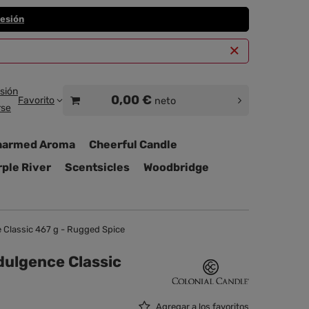
sesión
esión
0,00 €
Favorito
neto
rse
harmed Aroma
Cheerful Candle
ple River
Scentsicles
Woodbridge
e Classic 467 g - Rugged Spice
dulgence Classic
Agregar a los favoritos