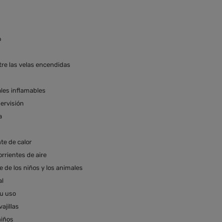
o
tre las velas encendidas
les inflamables
ervisión
a
te de calor
rrientes de aire
e de los niños y los animales
al
su uso
ajillas
niños