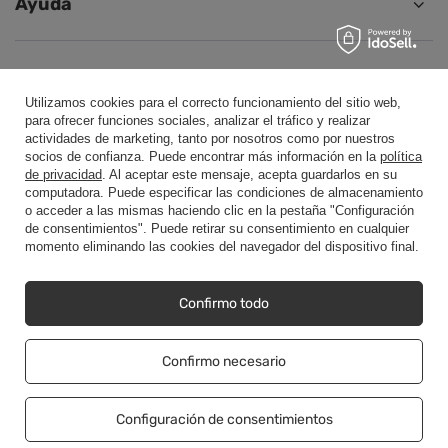
Ayuda
Conectar
Utilizamos cookies para el correcto funcionamiento del sitio web,
para ofrecer funciones sociales, analizar el tráfico y realizar
actividades de marketing, tanto por nosotros como por nuestros
socios de confianza. Puede encontrar más información en la
política
de privacidad
. Al aceptar este mensaje, acepta guardarlos en su
+48500453608
b2b@cwstore.eu
computadora. Puede especificar las condiciones de almacenamiento
o acceder a las mismas haciendo clic en la pestaña "Configuración
CWStore
,
Tarnowska 23/2
,
61-323
Poznań
de consentimientos". Puede retirar su consentimiento en cualquier
momento eliminando las cookies del navegador del dispositivo final.
Presentamos precios netos en tienda (sin IVA).
Confirmo todo
Copyright © CWStore.eu 2016-2026 Todos los derechos reservados
Confirmo necesario
Configuración de consentimientos