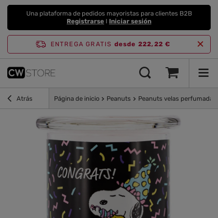
Una plataforma de pedidos mayoristas para clientes B2B
Registrarse
I
Iniciar sesión
ENTREGA GRATIS
desde 222,22 €
Atrás
Página de inicio
Peanuts
Peanuts velas perfumadas