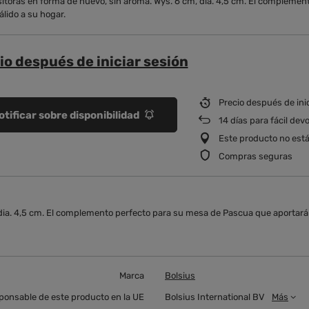
itoras en forma de huevo, sin aroma. Wys. 6 cm, dia. 4,5 cm. El compleme
lido a su hogar.
io después de iniciar sesión
Precio después de ini
otificar sobre disponibilidad
14
días para fácil dev
Este producto no está
Compras seguras
 dia. 4,5 cm. El complemento perfecto para su mesa de Pascua que aportará
Marca
Bolsius
ponsable de este producto en la UE
Bolsius International BV
Más