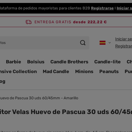
lataforma de pedidos mayoristas para clientes B2B
Registrarse
I
Iniciar 
ENTREGA GRATIS
desde 222,22 €
Iniciar s
Registra
Barbie
Bolsius
Candle Brothers
Candle-lite
C
nsive Collection
Mad Candle
Minions
Peanuts
Pur
og
 Huevo de Pascua 30 uds 60/45mm - Amarillo
itor Velas Huevo de Pascua 30 uds 60/45