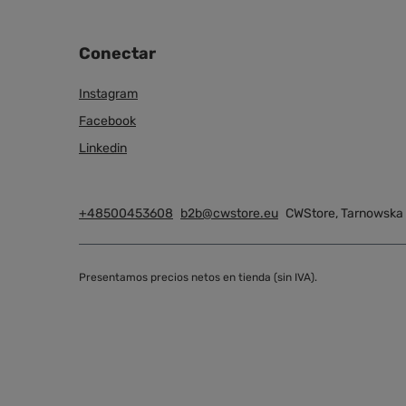
Conectar
Instagram
Facebook
Linkedin
+48500453608
b2b@cwstore.eu
CWStore
,
Tarnowska
Presentamos precios netos en tienda (sin IVA).