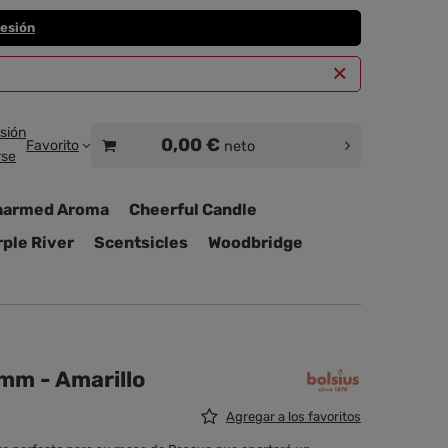
sesión
esión
0,00 €
Favorito
neto
rse
harmed Aroma
Cheerful Candle
ple River
Scentsicles
Woodbridge
mm - Amarillo
Agregar a los favoritos