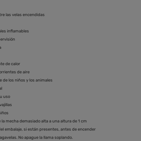
tre las velas encendidas
les inflamables
ervisión
a
te de calor
rrientes de aire
e de los niños y los animales
al
su uso
ajillas
niños
e la mecha demasiado alta a una altura de 1 cm
del embalaje, si están presentes, antes de encender
agavelas. No apague la llama soplando.