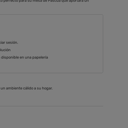
nto perfecto para su mesa de Pascua que aportará un
ciar sesión
olución
 disponible en una papelería
 un ambiente cálido a su hogar.