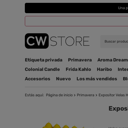
Una p
Etiqueta privada
Primavera
Aroma Dream
Colonial Candle
Frida Kahlo
Haribo
Inte
Accesorios
Nuevo
Los más vendidos
Bl
Estás aquí:
Página de inicio
Primavera
Expositor Velas
Expos