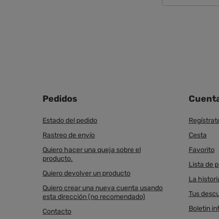
Pedidos
Cuent
Estado del pedido
Regístrat
Rastreo de envío
Cesta
Quiero hacer una queja sobre el
Favorito
producto.
Lista de 
Quiero devolver un producto
La histori
Quiero crear una nueva cuenta usando
Tus desc
esta dirección (no recomendado)
Boletin i
Contacto