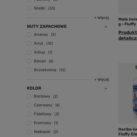
Słodki
33
+ Więcej
Mała świ
g - Fluff
NUTY ZAPACHOWE
Produkt
Ananas
5
detalicz
Anyż
10
Arbuz
1
Banan
4
Brzoskwinia
12
+ Więcej
KOLOR
Bordowy
2
Czerwony
4
Fioletowy
3
Kremowy
1
Haribo ś
Niebieski
2
Fluffy Cl