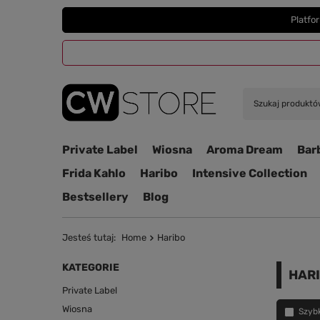
Platfo
Private Label
Wiosna
Aroma Dream
Bar
Frida Kahlo
Haribo
Intensive Collection
Bestsellery
Blog
Jesteś tutaj:
Home
Haribo
KATEGORIE
HAR
Private Label
Wiosna
Szyb