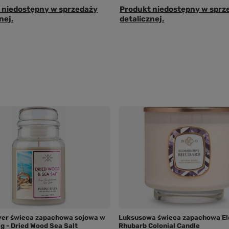
 niedostępny w sprzedaży
Produkt niedostępny w sprz
nej.
detalicznej.
ver świeca zapachowa sojowa w
Luksusowa świeca zapachowa El
 g - Dried Wood Sea Salt
Rhubarb Colonial Candle