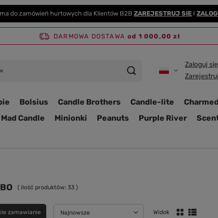
rma do zamówień hurtowych dla Klientów B2B
ZAREJESTRUJ SIĘ
I
ZALOG
DARMOWA DOSTAWA
od 1 000,00 zł
Zaloguj się
Zarejestruj
bie
Bolsius
Candle Brothers
Candle-lite
Charmed
Mad Candle
Minionki
Peanuts
Purple River
Scent
IBO
( ilość produktów:
33
)
kie zamawianie
Widok
Zmień sortowanie
Najnowsze