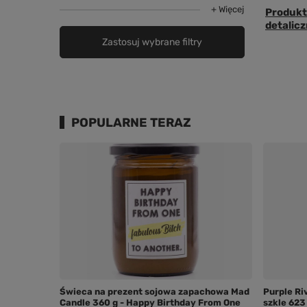
+ Więcej
Produkt
detalicz
Zastosuj wybrane filtry
POPULARNE TERAZ
Świeca na prezent sojowa zapachowa Mad
Purple Ri
Candle 360 g - Happy Birthday From One
szkle 623