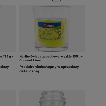
o 135 g -
Haribo świeca zapachowa w szkle 135 g -
Coconut Lime
edaży
Produkt niedostępny w sprzedaży
detalicznej.