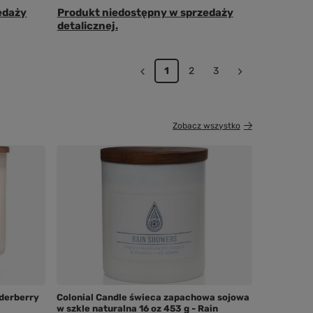
edaży
Produkt niedostępny w sprzedaży
detalicznej.
1
2
3
Zobacz wszystko
derberry
Colonial Candle świeca zapachowa sojowa
w szkle naturalna 16 oz 453 g - Rain