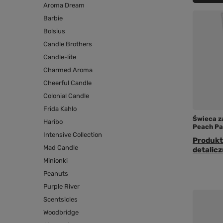
Aroma Dream
Barbie
Bolsius
Candle Brothers
Candle-lite
Charmed Aroma
Cheerful Candle
Colonial Candle
Frida Kahlo
Świeca z
Haribo
Peach Pa
Intensive Collection
Produkt
Mad Candle
detalicz
Minionki
Peanuts
Purple River
Scentsicles
Woodbridge