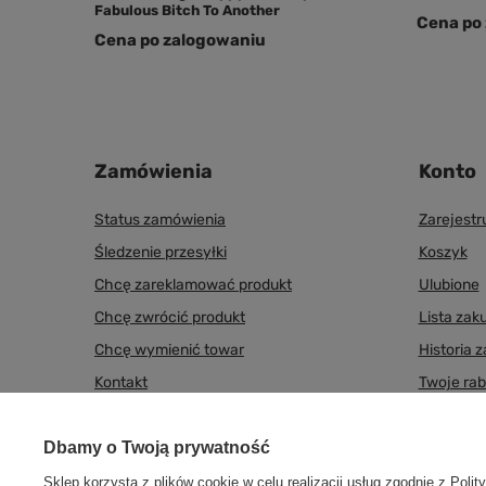
Fabulous Bitch To Another
Cena po
Cena po zalogowaniu
Zamówienia
Konto
Status zamówienia
Zarejestr
Śledzenie przesyłki
Koszyk
Chcę zareklamować produkt
Ulubione
Chcę zwrócić produkt
Lista zak
Chcę wymienić towar
Historia 
Kontakt
Twoje rab
Newslett
Dbamy o Twoją prywatność
Sklep korzysta z plików cookie w celu realizacji usług zgodnie z
Polit