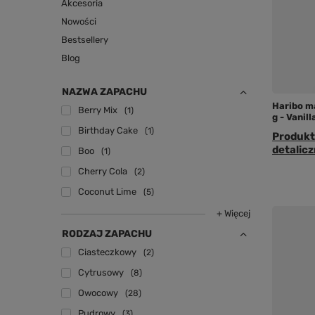
Akcesoria
Nowości
Bestsellery
Blog
NAZWA ZAPACHU
Haribo m
Berry Mix
1
g - Vanil
Birthday Cake
1
Produkt
detalicz
Boo
1
Cherry Cola
2
Coconut Lime
5
+ Więcej
RODZAJ ZAPACHU
Ciasteczkowy
2
Cytrusowy
8
Owocowy
28
Pudrowy
3