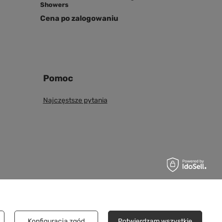
Showers
Cena po zalogowaniu
Pomoc
Najczęstsze pytania
Konfiguracja zgód
Potwierdzam wszystkie