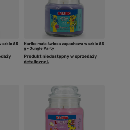
 szkle 85
Haribo mała świeca zapachowa w szkle 85
g - Jungle Party
edaży
Produkt niedostępny w sprzedaży
detalicznej.