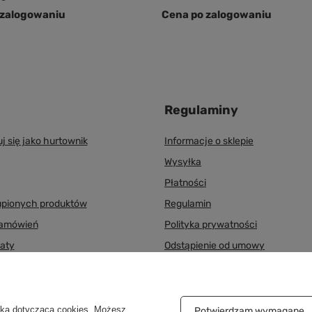
 zalogowaniu
Cena po zalogowaniu
Regulaminy
uj się jako hurtownik
Informacje o sklepie
Wysyłka
Płatności
upionych produktów
Regulamin
zamówień
Polityka prywatności
aty
Odstąpienie od umowy
er
Zarządzaj plikami cookie
yką dotyczącą cookies
. Możesz
Potwierdzam wymagane