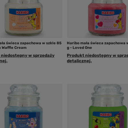
ała świeca zapachowa w szkle 85
Haribo mała świeca zapachowa w
la Waffle Cream
g - Loved One
 niedostępny w sprzedaży
Produkt niedostępny w sprz
nej.
detalicznej.