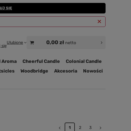
UJ SIĘ
0,00 zł
Ulubione
netto
 się
 Aroma
Cheerful Candle
Colonial Candle
sicles
Woodbridge
Akcesoria
Nowości
1
2
3