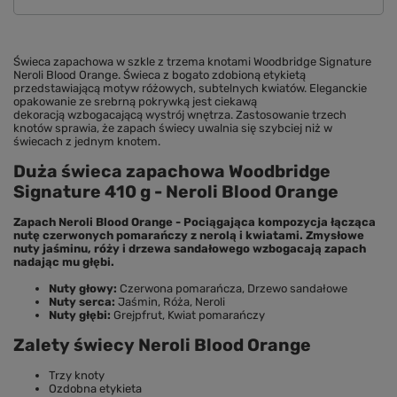
Świeca zapachowa w szkle z trzema knotami Woodbridge Signature
Neroli Blood Orange. Świeca z bogato zdobioną etykietą
przedstawiającą motyw różowych, subtelnych kwiatów. Eleganckie
opakowanie ze srebrną pokrywką jest ciekawą
dekoracją wzbogacającą wystrój wnętrza. Zastosowanie trzech
knotów sprawia, że zapach świecy uwalnia się szybciej niż w
świecach z jednym knotem.
Duża świeca zapachowa
Woodbridge
Signature 410 g - Neroli Blood Orange
Zapach Neroli Blood Orange - Pociągająca kompozycja łącząca
nutę czerwonych pomarańczy z nerolą i kwiatami. Zmysłowe
nuty jaśminu, róży i drzewa sandałowego wzbogacają zapach
nadając mu głębi.
Nuty głowy:
Czerwona pomarańcza, Drzewo sandałowe
Nuty serca:
Jaśmin, Róża, Neroli
Nuty głębi:
Grejpfrut, Kwiat pomarańczy
Zalety świecy Neroli Blood Orange
Trzy knoty
Ozdobna etykieta