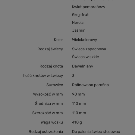
Kwiat pomarańczy
Grejpfrut
Nerola
Jaśmin
Kolor
Wielokolorowy
Rodzaj świecy
Świeca zapachowa
Świeca w szkle
Rodzaj knota
Bawełniany
Ilość knotów w świecy
3
Surowiec
Rafinowana parafina
Wysokość w mm
90 mm
Średnica w mm
110 mm
Szerokość w mm
110 mm
Waga wosku
410 g
Rodzaj ostrzeżenia
Do palenia świec stosować