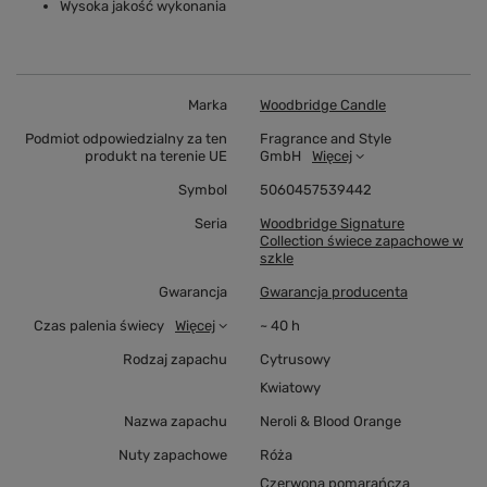
Wysoka jakość wykonania
Marka
Woodbridge Candle
Podmiot odpowiedzialny za ten
Fragrance and Style
produkt na terenie UE
GmbH
Więcej
Symbol
5060457539442
Seria
Woodbridge Signature
Collection świece zapachowe w
szkle
Gwarancja
Gwarancja producenta
Czas palenia świecy
Więcej
~ 40 h
Rodzaj zapachu
Cytrusowy
Kwiatowy
Nazwa zapachu
Neroli & Blood Orange
Nuty zapachowe
Róża
Czerwona pomarańcza