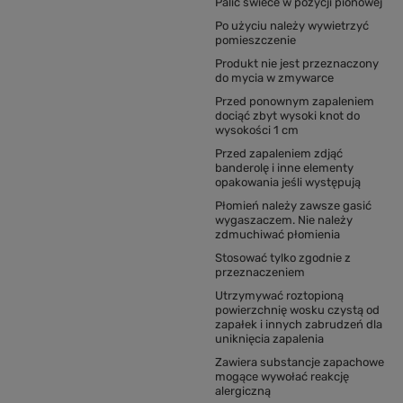
Palić świece w pozycji pionowej
Po użyciu należy wywietrzyć
pomieszczenie
Produkt nie jest przeznaczony
do mycia w zmywarce
Przed ponownym zapaleniem
dociąć zbyt wysoki knot do
wysokości 1 cm
Przed zapaleniem zdjąć
banderolę i inne elementy
opakowania jeśli występują
Płomień należy zawsze gasić
wygaszaczem. Nie należy
zdmuchiwać płomienia
Stosować tylko zgodnie z
przeznaczeniem
Utrzymywać roztopioną
powierzchnię wosku czystą od
zapałek i innych zabrudzeń dla
uniknięcia zapalenia
Zawiera substancje zapachowe
mogące wywołać reakcję
alergiczną